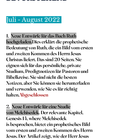
Juli - August 2022
1.
Neue Entwürfe für das Buch Ruth
hochgeladen.
Dies erklärt die prophetische
Bedeutung von Ruth, die ein Bild vom ersten
und zweiten Kommen des Herrn Jesus
Christus liefert. Das sind 20 Seiten. Sie
eignen sich für das persönliche, private
Studium, Predigtnotizen für Pastoren und
Bibelkreise. Sie sind nicht die besten
Notizen, aber Sie können sie herunterladen
und verwenden, wie Sie es für richtig
halten.
Abgeschlossen
2.
Neue Entwürfe für eine Studie
von
Melchisedek
. Der relevante
Kapitel,
Genesis 14, where
Melchisedek
is
besprochen, bietet ein prophetisches Bild
vom ersten und zweiten Kommen des Herrn
Jesus. Der Artikel zeigt, wie der Herr Jesus