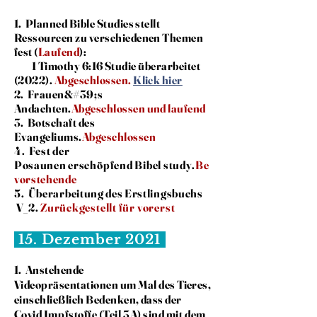
1. Planned Bible Studies stellt
Ressourcen zu verschiedenen Themen
fest (
Laufend
):
1 Timothy 6:16 Studie überarbeitet
(2022).
Abgeschlossen.
Klick hier
2. Frauen
&#39;
s
Andachten.
Abgeschlossen und laufend
3. Botschaft des
Evangeliums.
Abgeschlossen
4. Fest der
Posaunen
erschöpfend
Bibel
study.
Be
vorstehende
5. Überarbeitung des Erstlingsbuchs
V_2.
Zurückgestellt für
vorerst
15. Dezember 2021
1. Anstehende
Videopräsentationen
um
Mal des Tieres,
einschließlich Bedenken, dass der
Covid
Impfstoffe (Teil 3A) sind mit dem