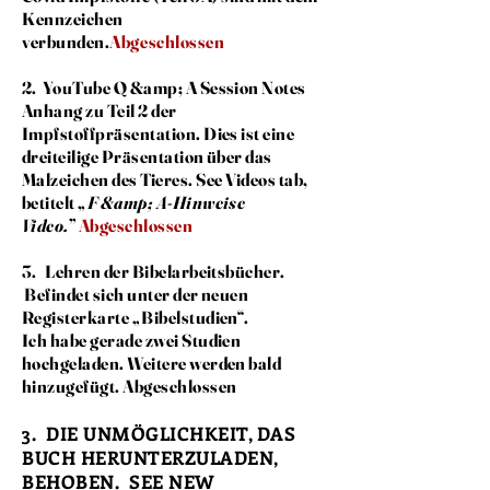
Kennzeichen
verbunden.
Abgeschlossen
2. YouTube Q &amp; A Session Notes
Anhang zu Teil 2 der
Impfstoffpräsentation. Dies ist eine
dreiteilige Präsentation über das
Malzeichen des Tieres. See
Videos
tab,
betitelt
„
F &amp; A-Hinweise
Video.
”
Abgeschlossen
3. Lehren der Bibelarbeitsbücher.
Befindet sich unter der neuen
Registerkarte „Bibelstudien“.
Ich habe gerade zwei Studien
hochgeladen. Weitere werden bald
hinzugefügt. Abgeschlossen
3.
DIE UNMÖGLICHKEIT, DAS
BUCH HERUNTERZULADEN,
BEHOBEN. SEE NEW