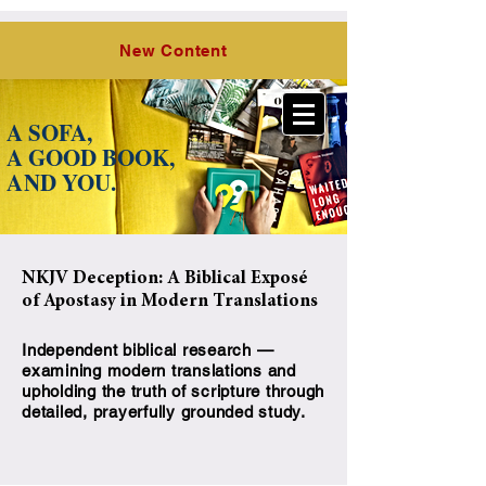
O Lord,
the Hope of Israel, LLC
New Content
A SOFA,
A GOOD BOOK,
A
ND YOU.
NKJV Deception: A Biblical Exposé
of Apostasy in Modern Translations
Independent biblical research —
examining modern translations and
upholding the truth of scripture through
detailed, prayerfully grounded study.