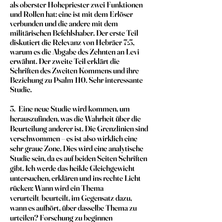
als oberster Hohepriester zwei Funktionen
und Rollen hat: eine ist mit dem Erlöser
verbunden und die andere mit dem
militärischen Befehlshaber. Der erste Teil
diskutiert die Relevanz von Hebräer 7:3,
warum es die Abgabe des Zehnten an Levi
erwähnt. Der zweite Teil erklärt die
Schriften des Zweiten Kommens und ihre
Beziehung zu Psalm 110. Sehr interessante
Studie.
3. Eine neue Studie wird kommen, um
herauszufinden, was die Wahrheit über die
Beurteilung anderer ist. Die Grenzlinien sind
verschwommen – es ist also wirklich eine
sehr graue Zone. Dies wird eine analytische
Studie sein, da es auf beiden Seiten Schriften
gibt. Ich werde das heikle Gleichgewicht
untersuchen, erklären und ins rechte Licht
rücken: Wann wird ein Thema
verurteilt/beurteilt, im Gegensatz dazu,
wann es aufhört, über dasselbe Thema zu
urteilen? Forschung zu beginnen