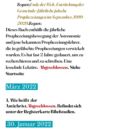
&quot;
Ende der Welt, Entrückung der
Gemeinde: Jährliche falsche
Prophezeiungen im September, 1999–
2020
.&quot;
Dieses Buch enthüllt die jährliche
Prophezeiungsbewegung der Astronomie
und jene bekannten Prophezeiungslehrer,
die in gefälschte Prophezeiungen verwickelt
wurden. Es hat fast 2 Jahre gedauert, um zu
recherchieren und zu schreiben. Eine
fesselnde Lektüre.
Abgeschlossen
. Siehe
Startseite
März 2022
1.
Wie heißt
der
Antichrist
.
Abgeschlossen
. Befindet sich
unter der Registerkarte Bibelstudien.
30. Januar 2022